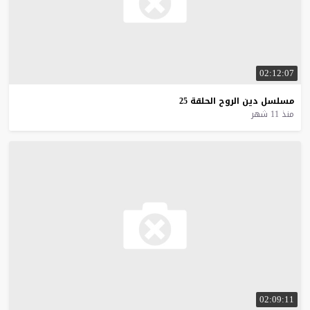
02:12:07
مسلسل
دين
الروح
الحلقة
25
منذ 11 شهر
02:09:11