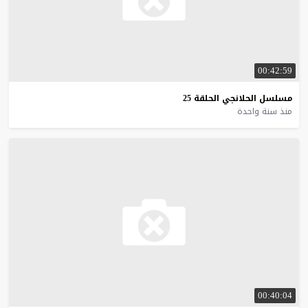
00:42:59
مسلسل
الحلانجي
الحلقة
25
منذ سنة واحدة
00:40:04