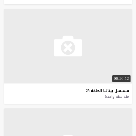
00:50:12
مسلسل
بيناتنا
الحلقة
25
منذ سنة واحدة