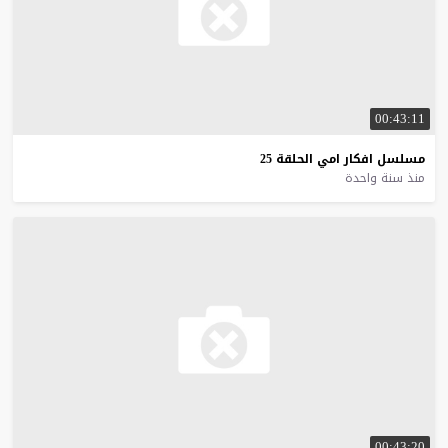
00:43:11
مسلسل
افكار
امي
الحلقة
25
منذ سنة واحدة
00:43:20