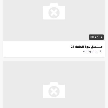
00:42:14
مسلسل
درة
الحلقة
25
منذ سنة واحدة