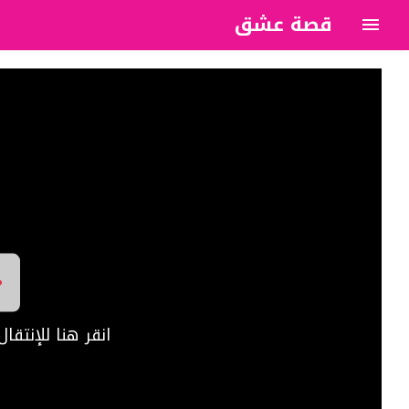
قصة عشق
?>
انقر هنا للإنتق