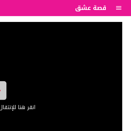
قصة عشق
?>
انقر هنا للإنتق