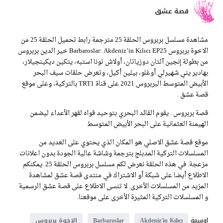
قصة عشق
مشاهدة مسلسل بربروس الحلقة 25 مترجمة رابط تحميل الحلقة 25 من
الاخوة بربروس Barbaroslar: Akdeniz’in Kılıcı EP25 خير الدين بربروس
من بطولة إنجين آلتان دوزياتان، أولاش تونا استبه، يتكين ديكينجيلار،
بهادير يني شهيرلي أوغلو، بيلين أكيل، وتعرض حلقات سيف البحر
الأبيض المتوسط البربروس 2021 على قناة TRT1 بالتركية، وعلى موقع
قصة عشق .
قصة بربروس . يقوم القائد البحري بتوحيد قواه لقهر الأعداء ليضمن
الهيمنة العثمانية على البحر الأبيض المتوسط
موقع قصة عشق الاصلي هو المكان الذي يحتوي على العديد من
المسلسلات التركية المدبلج بترجمة وشاشة عالية الجودة بدون اعلانات
مزعجة. في هذه الحلقة نعرض لكم مسلسل بربروس الحلقة 25 .يمكنكم
الاطلاع أيضا على شبكة أو الاشتراك في منتدى قصة عشق لمشاهدة
المزيد من المسلسلات الأخرى. لا تنسى الاطلاع على قصة عشق الرسمية
و المسلسلات التركية المثيرة الأخرى على موقعنا.
اوسمة
Akdeniz'in Kılıcı
Barbaroslar
الاخوة بربروس