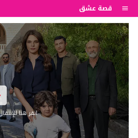
قصة عشق
?>
انقر هنا للإنتق