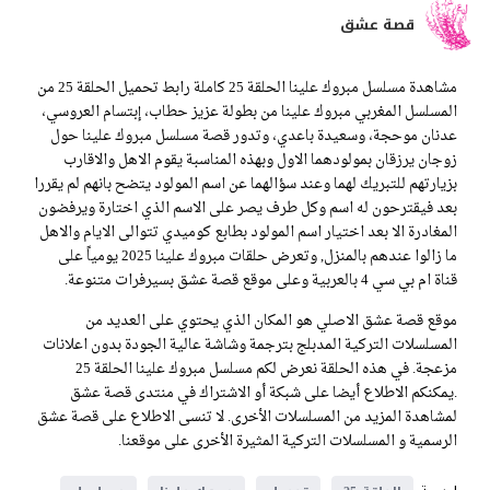
قصة عشق
مشاهدة مسلسل مبروك علينا الحلقة 25 كاملة رابط تحميل الحلقة 25 من
المسلسل المغربي مبروك علينا من بطولة عزيز حطاب، إبتسام العروسي،
عدنان موحجة، وسعيدة باعدي، وتدور قصة مسلسل مبروك علينا حول
زوجان يرزقان بمولودهما الاول وبهذه المناسبة يقوم الاهل والاقارب
بزيارتهم للتبريك لهما وعند سؤالهما عن اسم المولود يتضح بانهم لم يقررا
بعد فيقترحون له اسم وكل طرف يصر على الاسم الذي اختارة ويرفضون
المغادرة الا بعد اختيار اسم المولود بطابع كوميدي تتوالى الايام والاهل
ما زالوا عندهم بالمنزل, وتعرض حلقات مبروك علينا 2025 يومياً على
قناة ام بي سي 4 بالعربية وعلى موقع قصة عشق بسيرفرات متنوعة.
موقع قصة عشق الاصلي هو المكان الذي يحتوي على العديد من
المسلسلات التركية المدبلج بترجمة وشاشة عالية الجودة بدون اعلانات
مزعجة. في هذه الحلقة نعرض لكم مسلسل مبروك علينا الحلقة 25
.يمكنكم الاطلاع أيضا على شبكة أو الاشتراك في منتدى قصة عشق
لمشاهدة المزيد من المسلسلات الأخرى. لا تنسى الاطلاع على قصة عشق
الرسمية و المسلسلات التركية المثيرة الأخرى على موقعنا.