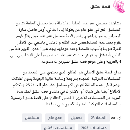
قصة عشق
مشاهدة مسلسل عفو عام الحلقة 25 كاملة رابط تحميل الحلقة 25 من
المسلسل العراقي عفو عام من بطولة إياد الطائي, أوس فاضل, سارة
البحراني, وصبا إبراهيم, وتدور قصة مسلسل عفو عام حول بطل قومي
يقوم بمساعدة المستضعفين ضد الظلم والطغيان يختفي عن الانظار
لفترة طويلة بأسباب غامضة وعند عودتهم يجد على احدى القبور ظناً من
الناس بأنه قتل, وتعرض حلقات عفو عام 2025 يومياً على قناة ام بي سي
4 بالعربية وعلى موقع قصة عشق بسيرفرات متنوعة.
موقع قصة عشق الاصلي هو المكان الذي يحتوي على العديد من
المسلسلات التركية المدبلج بترجمة وشاشة عالية الجودة بدون اعلانات
مزعجة. في هذه الحلقة نعرض لكم مسلسل عفو عام الحلقة 25 .يمكنكم
الاطلاع أيضا على شبكة أو الاشتراك في منتدى قصة عشق لمشاهدة
المزيد من المسلسلات الأخرى. لا تنسى الاطلاع على قصة عشق الرسمية
و المسلسلات التركية المثيرة الأخرى على موقعنا.
اوسمة
الحلقة 25
تحميل
عفو عام
مسلسل
مسلسلات 2025
مسلسلات اكشن