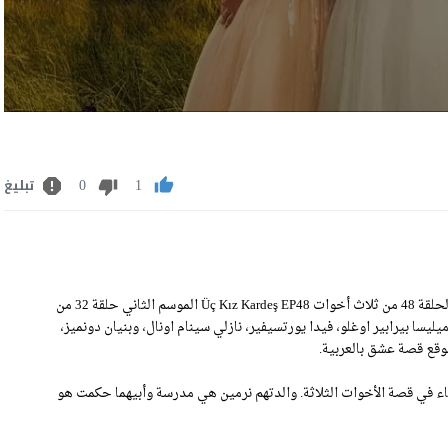
0
1
تبليغ
مشاهدة مسلسل ثلاث اخوات الحلقة 48 مترجمة للعربية رابط تحميل الحلقة 48 من ثلاث أخوات Üç Kız Kardeş EP48 الموسم الثاني حلقة 32 من
ميليسا بيرابير اوغلو، فيدا يورتسيفير، نازلي سينام اونال، وبنيان دونميز،
ء في قصة الأخوات الثلاثة. والدتهم نرمين هي مدرسة وأبيهما حكمت هو