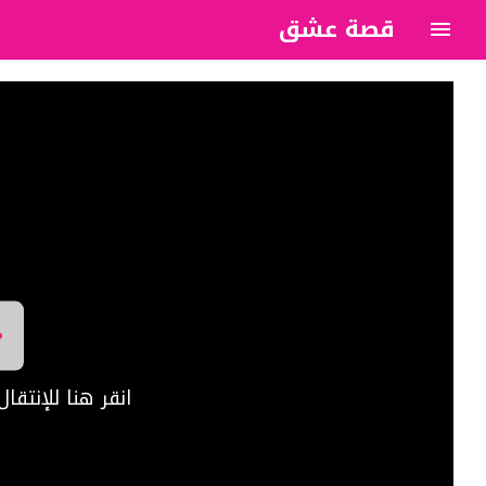
قصة عشق
?>
انقر هنا للإنتق