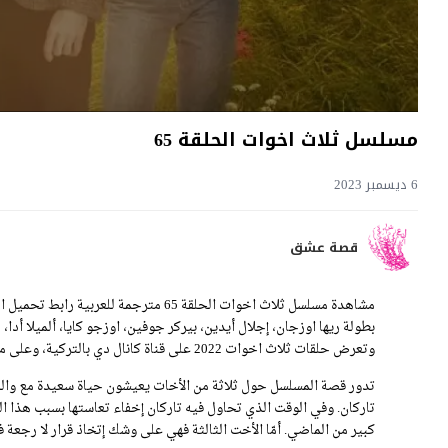
مسلسل ثلاث اخوات الحلقة 65
6 ديسمبر 2023
قصة عشق
بطولة ريها اوزجان، إجلال أيدين، بيركر جوفين، اوزجو كايا، ألميلا أدا، 
وتعرض حلقات ثلاث اخوات 2022 على قناة كانال دي بالتركية، وعلى موقع قصة عشق بالعربية.
تدور قصة المسلسل حول ثلاثة من الأخات يعيشون حياة سعيدة مع والدي
تاركان. وفي الوقت الذي تحاول فيه تاركان إخفاء تعاستها بسبب هذا ا
كبير من الماضي. أمّا الأخت الثالثة فهي على وشك إتخاذ قرار لا رجع