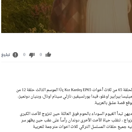
0
0
تبليغ
مشاهدة مسلسل ثلاث اخوات الحلقة 65 مترجمة للعربية رابط تحميل الحلقة 65 من ثلاث أخوات Üç Kız Kardeş EP65 الموسم الثالث حلقة 12 من
ميليسا بيرابير اوغلو، فيدا يورتسيفير، نازلي سينام اونال، وبنيان دونميز،
هن تبدأ الغيوم السوداء بالحوم فوق العائلة حين تتزوج الأخت الكبرى
لزواج ، تنقلب حياة الأخت الأخرى دوندان رأساً على عقب حين يظهر سر
ة فيه جميع حلقات المسلسل التركي ثلاث اخوات مترجمة للعربية