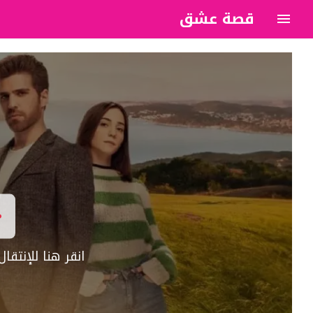
قصة عشق
?>
انقر هنا للإنتق