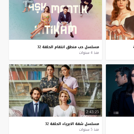
مسلسل
حب
منطق
انتقام
الحلقة
32
منذ 4 سنوات
2:43:25
مسلسل
شقة
الابرياء
الحلقة
32
منذ 5 سنوات