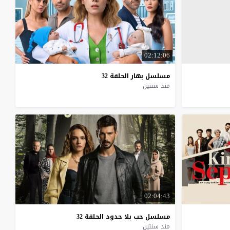
02:12:06
مسلسل
بهار
الحلقة
32
منذ سنتين
02:04:43
مسلسل
حب
بلا
حدود
الحلقة
32
منذ سنتين