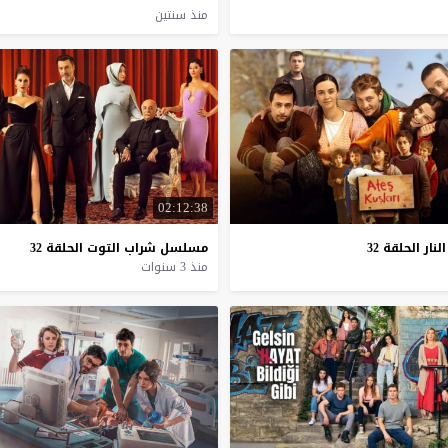
منذ سنتين
02:12:38
النار
الحلقة
32
مسلسل
شراب
التوت
الحلقة
32
منذ 3 سنوات