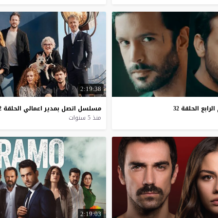
2:19:38
الرابع
الحلقة
32
مسلسل
اتصل
بمدير
اعمالي
الحلقة
2
منذ 5 سنوات
2:19:03