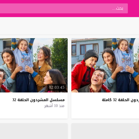
02:03:45
حلقة 32 كاملة
مسلسل
المشردون
الحلقة
32
منذ 10 أشهر