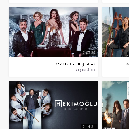
2:05:39
3
مسلسل
السد
الحلقة
32
منذ 5 سنوات
2:14:31