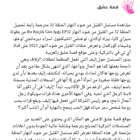
قصة عشق
مشاهدة مسلسل القليل من ضوء النهار الحلقة 32 مترجمة رابط تحميل
الحلقة 32 من القليل من ضوء النهار Bir Küçük Gün Işığı EP32 من بطولة
سيراي كايا، بيرك اوكتاي، توغتشي اتشيكجوز، اسراء ديرمانجي اوغلو،
وشيماء كوركماز، وتعرض حلقات القليل من ضوء النهار 2022 على قناة
آي تي في بالتركية، وعلى موقع قصة عشق بالعربية.
يدور المسلسل حول إليف التي تعمل كمنظمة لحفلات الزفاف وهي
ناجحة بعملها كما هو الحال بزواجها، الذي انتهى بشكل مفاجئ بعد أن
تعرض زوجها هاكان لحادث يودي بحياته، لتكتشف إليف بعدها بأن لدى
زوجها طفلة صغيرة من امرأة أخرى إلا أنها في السجلات المدنية مسجلة
باسم ايليف، على الرغم من كل الأكاذيب، تبدأ “إليف” في أن تكون أمًا
لابنة الرجل الذي تحبه. وفي الجهة الأخرى هناك فرات سويكوك رجل
أعمال ناجح، وهو رئيس الشركة التي تعمل فيها إليف، ويقع قرات بحب
زوجة شخص دمر حياته فهل الحب ينجح بالنهاية أم أن الذنب أكبر؟!
موقع قصة عشق الاصلي هو المكان الذي يحتوي على العديد من
المسلسلات التركية المدبلج بترجمة وشاشة عالية الجودة بدون اعلانات
مزعجة. في هذه الحلقة نعرض لكم مسلسل القليل من ضوء النهار الحلقة
32 .يمكنكم الاطلاع أيضا على شبكة أو الاشتراك في منتدى قصة عشق