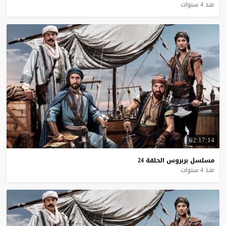
منذ 4 سنوات
02:17:14
مسلسل
بربروس
الحلقة
24
منذ 4 سنوات