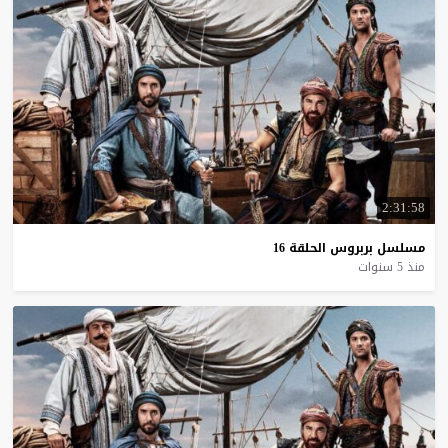
2:31:58
مسلسل
بربروس
الحلقة
16
منذ 5 سنوات