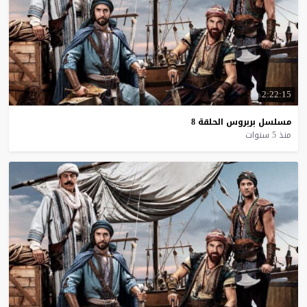
2:22:15
مسلسل
بربروس
الحلقة
8
منذ 5 سنوات