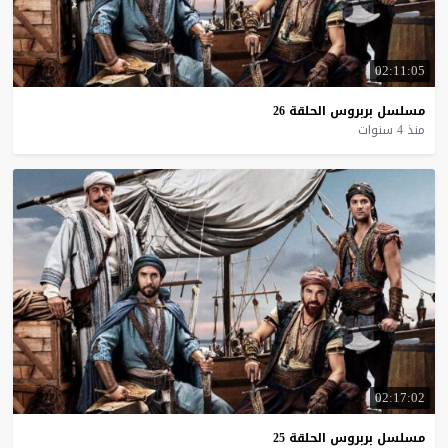
02:11:05
مسلسل
بربروس
الحلقة
26
منذ 4 سنوات
02:17:02
مسلسل
بربروس
الحلقة
25