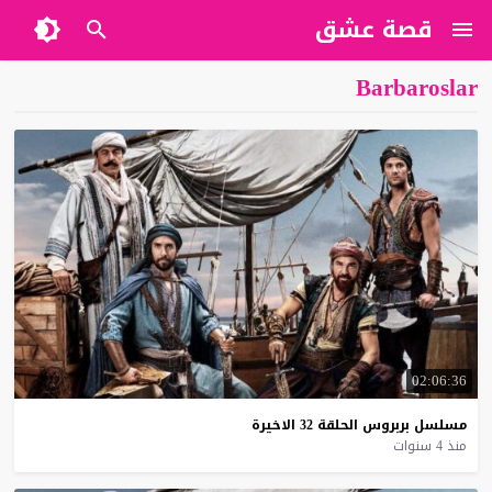
قصة عشق
Barbaroslar
02:06:36
مسلسل
بربروس
الحلقة
32
الاخيرة
منذ 4 سنوات