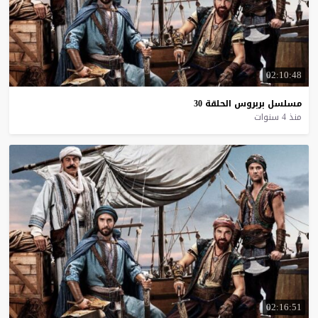
02:10:48
مسلسل
بربروس
الحلقة
30
منذ 4 سنوات
02:16:51