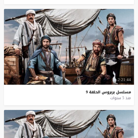
2:21:44
مسلسل
بربروس
الحلقة
9
منذ 5 سنوات