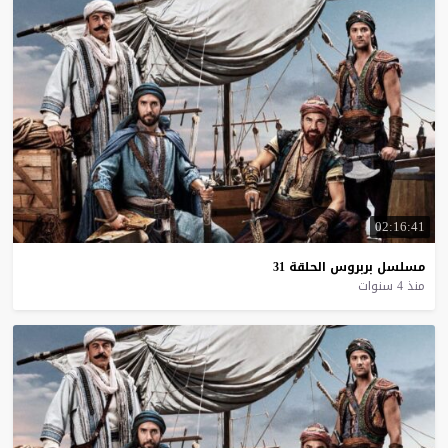
02:16:41
مسلسل
بربروس
الحلقة
31
منذ 4 سنوات