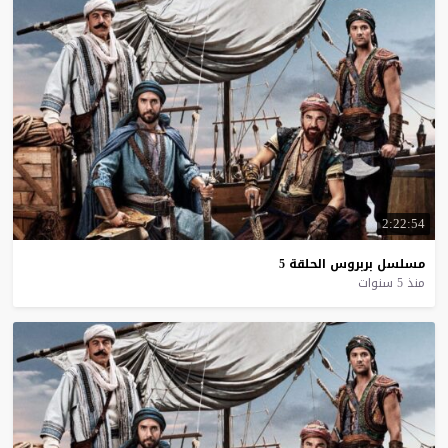
2:22:54
مسلسل
بربروس
الحلقة
5
منذ 5 سنوات