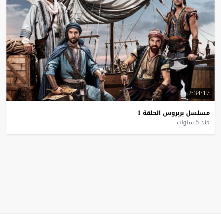
2:34:17
مسلسل
بربروس
الحلقة
1
منذ 5 سنوات