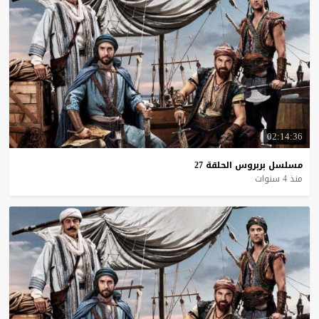
02:14:36
مسلسل
بربروس
الحلقة
27
منذ 4 سنوات