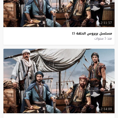
2:11:57
مسلسل
بربروس
الحلقة
15
منذ 5 سنوات
2:14:09