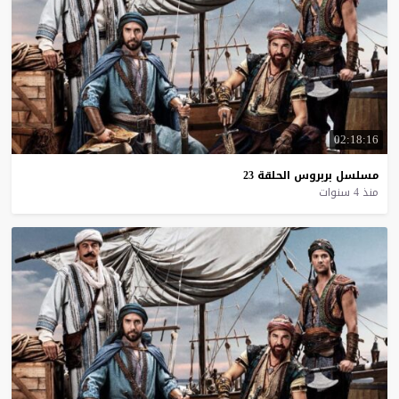
02:18:16
مسلسل
بربروس
الحلقة
23
منذ 4 سنوات