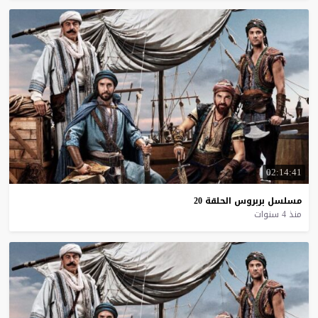
02:14:41
مسلسل
بربروس
الحلقة
20
منذ 4 سنوات