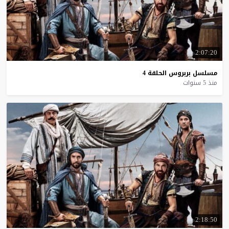
2:07:20
مسلسل
بربروس
الحلقة
4
منذ 5 سنوات
2:18:50