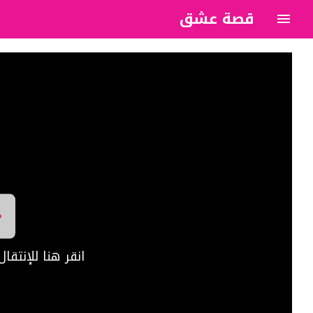
قصة عشق
?>
انقر هنا للإنتق