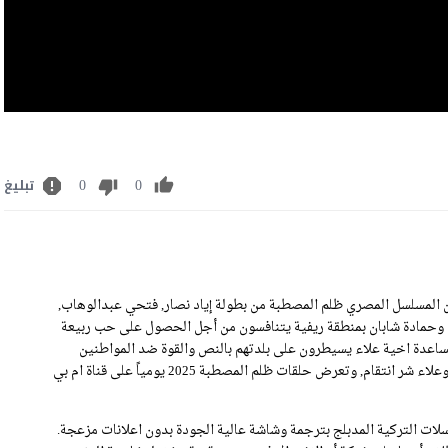
0
0
تبليغ
ة مسلسل ظلم المصطبة الحلقة 3 كاملة رابط تحميل الحلقة 3 من المسلسل المصري ظلم المصطبة من بطولة إياد نصار, فتحي عبدالوهاب,
وحمادة شابان بمنطقة ريفية يتنافسون من أجل الحصول على حب ربيعة
ساعدة اخية علاء يسيطرون على بلدتهم بالنص والقوة ضد المواطنين
المستضعفين وبعد عودة حسن وعلمة بما جرى يقرر الانتقام من حمادة وعلاء شر انتقام, وتعرض حلقات ظلم المصطبة 2025 يومياً على قناة ام بي
ات التركية المدبلج بترجمة وشاشة عالية الجودة بدون اعلانات مزعجة.