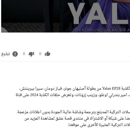
0
0
تبليغ
مشاهدة مسلسل الكذبة الحلقة 28 مترجمة رابط تحميل الحلقة 28 من الكذبة Yalan EP28 من بطولة أصليهان جونر، فياز دومان، سيرا بيرينتش،
ايلول تومبار، اتاكان هوشجورين، يشيم جيرين بوز أوغلو، أوزغيه بوراك، امير بندرلي اوغلو، وزينب إرونات، وتعرض حلقات الكذبة 2024 على قناة
ات التركية المدبلج بترجمة وشاشة عالية الجودة بدون اعلانات مزعجة.
ل الكذبة الحلقة 28 .يمكنكم الاطلاع أيضا على شبكة أو الاشتراك في منتدى قصة عشق لمشاهدة المزيد من
ت التركية المثيرة الأخرى على موقعنا.