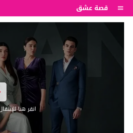
قصة عشق
?>
انقر هنا للإنتق