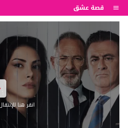
قصة عشق
?>
انقر هنا للإنتق