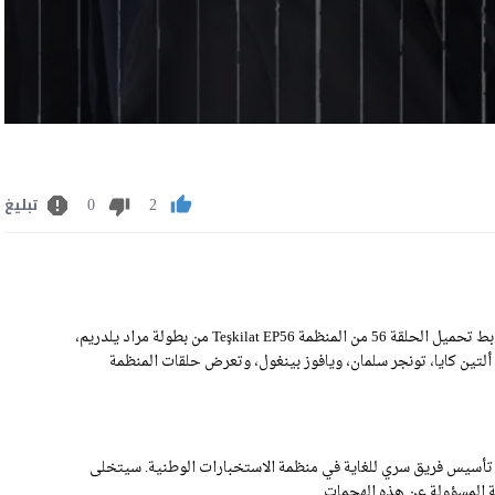
0
2
تبليغ
مشاهدة مسلسل المنظمة الحلقة 56 الموسم الثالث الحلقة 8 مترجمة رابط تحميل الحلقة 56 من المنظمة Teşkilat EP56 من بطولة مراد يلدريم،
 ألتين كايا، تونجر سلمان، ويافوز بينغول، وتعرض حلقات المنظمة
م تأسيس فريق سري للغاية في منظمة الاستخبارات الوطنية. سيتخلى
 المسؤولة عن هذه الهجمات .