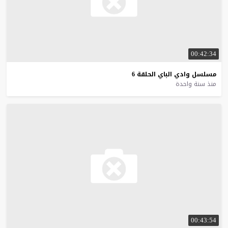
00:42:34
مسلسل
وادي
الباي
الحلقة
6
منذ سنة واحدة
00:43:54