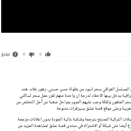
0
0
تبليغ
 مسلسل سحر اسود الحلقة 28 كاملة رابط تحميل الحلقة 28 من المسلسل العراقي سحر اسود من بطولة حسن حسني، زهور علاء، هند
ية يدخل بينها الاحقاد لدرجة ان واحدة منهم تقرر عمل سحر لساكني
سحر الملعون ولفكة وجب عليهم المرور بمراحل صعبة من أجل التخلص من
ات التركية المدبلج بترجمة وشاشة عالية الجودة بدون اعلانات مزعجة.
م مسلسل سحر اسود الحلقة 28 .يمكنكم الاطلاع أيضا على شبكة أو الاشتراك في منتدى قصة عشق لمشاهدة المزيد من