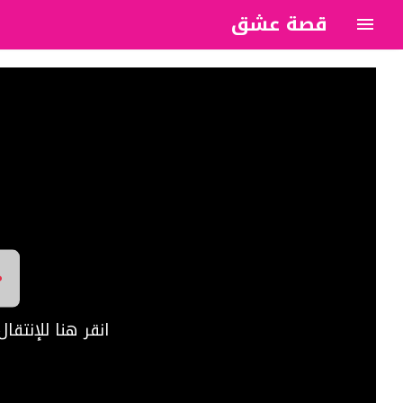
قصة عشق
?>
انقر هنا للإنتق