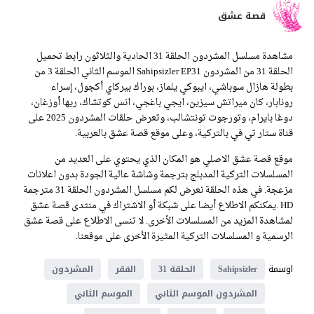
قصة عشق
مشاهدة مسلسل المشردون الحلقة 31 الحادية والثلاثون رابط تحميل
الحلقة 31 من المشردون Sahipsizler EP31 الموسم الثاني الحلقة 3 من
بطولة هازال سوباشي، ايبوكي يلماز، بوراك بيركاي أكجول، إسراء
رونابار، كان ميراتش سيزين، ايجي باغجي، انس كوتشاك، ريها أوزغان،
دوغا بايرام، وتورجوت تونتشالب، وتعرض حلقات المشردون 2025 على
قناة ستار تي في بالتركية، وعلى موقع قصة عشق بالعربية.
موقع قصة عشق الاصلي هو المكان الذي يحتوي على العديد من
المسلسلات التركية المدبلج بترجمة وشاشة عالية الجودة بدون اعلانات
مزعجة. في هذه الحلقة نعرض لكم مسلسل المشردون الحلقة 31 مترجمة
HD .يمكنكم الاطلاع أيضا على شبكة أو الاشتراك في منتدى قصة عشق
لمشاهدة المزيد من المسلسلات الأخرى. لا تنسى الاطلاع على قصة عشق
الرسمية و المسلسلات التركية المثيرة الأخرى على موقعنا.
اوسمة
Sahipsizler
الحلقة 31
الفقر
المشردون
المشردون الموسم الثاني
الموسم الثاني