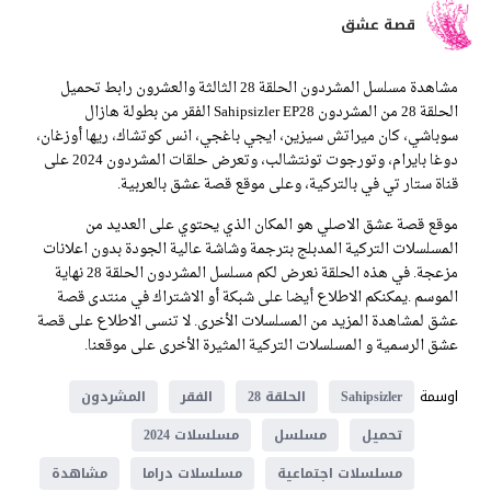
قصة عشق
مشاهدة مسلسل المشردون الحلقة 28 الثالثة والعشرون رابط تحميل
الحلقة 28 من المشردون Sahipsizler EP28 الفقر من بطولة هازال
سوباشي، كان ميراتش سيزين، ايجي باغجي، انس كوتشاك، ريها أوزغان،
دوغا بايرام، وتورجوت تونتشالب، وتعرض حلقات المشردون 2024 على
قناة ستار تي في بالتركية، وعلى موقع قصة عشق بالعربية.
موقع قصة عشق الاصلي هو المكان الذي يحتوي على العديد من
المسلسلات التركية المدبلج بترجمة وشاشة عالية الجودة بدون اعلانات
مزعجة. في هذه الحلقة نعرض لكم مسلسل المشردون الحلقة 28 نهاية
الموسم .يمكنكم الاطلاع أيضا على شبكة أو الاشتراك في منتدى قصة
عشق لمشاهدة المزيد من المسلسلات الأخرى. لا تنسى الاطلاع على قصة
عشق الرسمية و المسلسلات التركية المثيرة الأخرى على موقعنا.
اوسمة
Sahipsizler
الحلقة 28
الفقر
المشردون
تحميل
مسلسل
مسلسلات 2024
مسلسلات اجتماعية
مسلسلات دراما
مشاهدة