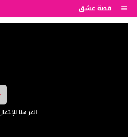
قصة عشق
?>
انقر هنا للإنتق