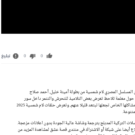
0
0
تبليغ
ة مسلسل لام شمسية الحلقة 10 كاملة رابط تحميل الحلقة 10 من المسلسل المصري لام شمسية من بطولة أمينة خليل, أحمد صلاح
 حول معلمة تلاحظ تعرض بعض التلاميذ للتحرش والتنمر داخل سور
المدرسة فتقرر التصدي لتلك الظاهر والدفاع عنهم بكل الوسائل الا ان مشاكلها الخاص تجعلها تبتعد قليلا عنهم, وتعرض حلقات لام شمسية 2025
ات التركية المدبلج بترجمة وشاشة عالية الجودة بدون اعلانات مزعجة.
م مسلسل لام شمسية الحلقة 10 .يمكنكم الاطلاع أيضا على شبكة أو الاشتراك في منتدى قصة عشق لمشاهدة المزيد من