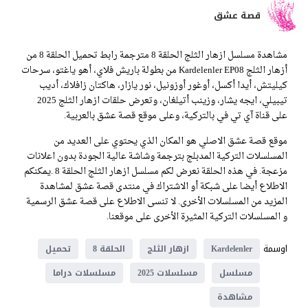
قصة عشق
مشاهدة مسلسل ازهار الثلج الحلقة 8 مترجمة رابط تحميل الحلقة 8 من
أزهار الثلج Kardelenler EP08 من بطولة باريش فلاي، أهو ياغتو، سرحات
كيليتش، أيدا أكسل، أوغور أوزونيل، نور يازار، هاكتان زافلاك، أديب
تيبيلي، ايجه يشار، وزينب أتيلغان، وتعرض حلقات ازهار الثلج 2025
على قناة آي تي في بالتركية، وعلى موقع قصة عشق بالعربية.
موقع قصة عشق الاصلي هو المكان الذي يحتوي على العديد من
المسلسلات التركية المدبلج بترجمة وشاشة عالية الجودة بدون اعلانات
مزعجة. في هذه الحلقة نعرض لكم مسلسل ازهار الثلج الحلقة 8 .يمكنكم
الاطلاع أيضا على شبكة أو الاشتراك في منتدى قصة عشق لمشاهدة
المزيد من المسلسلات الأخرى. لا تنسى الاطلاع على قصة عشق الرسمية
و المسلسلات التركية المثيرة الأخرى على موقعنا.
اوسمة
Kardelenler
ازهار الثلج
الحلقة 8
تحميل
مسلسل
مسلسلات 2025
مسلسلات دراما
مشاهدة