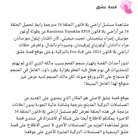
قصة عشق
مشاهدة مسلسل اراضي بلا قانون الحلقة 16 مترجمة رابط تحميل الحلقة
16 من أراضي بلا قانون Kanunsuz Topraklar EP16 من بطولة أوغور
جونيش، إسراء بيلجيتش، نجيب ميميلي، كان تاشنار، إيلول سو سابان،
مراد دالتابان، أونورياي إيرفينتان، وسيردام باتشال، وتعرض حلقات
اراضي بلا قانون 2021 على قناة Fox بالتركية، وعلى موقع قصة عشق .
تدور أحداث القصة بانهيار منجم الفحم بسبب مالكه الثري الذي لم يهتم
للتحذيرات في يوم هطل فيه المطر بغزارة. يقرر داود، العامل في المنجم
الإحتجاج على الأمر ورفع صوته، لكن مالك المنجم لديه عرض غير
متوقع لهذا العامل البسيط!.
موقع قصة عشق الاصلي هو المكان الذي يحتوي على العديد من
المسلسلات التركية المدبلج بترجمة وشاشة عالية الجودة بدون اعلانات
مزعجة. في هذه الحلقة نعرض لكم مسلسل اراضي بلا قانون الحلقة 16
الاخيرة .يمكنكم الاطلاع أيضا على شبكة أو الاشتراك في منتدى قصة
عشق لمشاهدة المزيد من المسلسلات الأخرى. لا تنسى الاطلاع على قصة
عشق الرسمية و المسلسلات التركية المثيرة الأخرى على موقعنا.