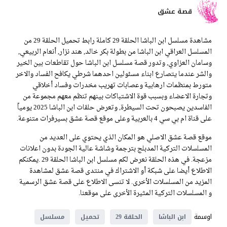
قصة عشق
مشاهدة مسلسل ابن الباشا الحلقة 29 كاملة رابط تحميل الحلقة 29 من
المسلسل العراقي ابن الباشا من بطولة بكر خالد, هند نزار, أنعام الربيعي,
وسامان العزاوي, وتدور قصة مسلسل ابن الباشا حول تقاطعات بين الخير
والشر عندما يتصارع ابناء مسئولين احدهما شرطي يكافح الفساد والاخر
متورط بمنظمات ارهابية وعصابات تهريب مخدرات وفساد أخلاقي
وتجارة الاعضاء وبسبب قوة الاشتباكات بينهم تنظم معهم مجموعة من
الفاسدين يصبحون تحت السيطرة, وتعرض حلقات ابن الباشا 2025 يومياً
على قناة ام بي سي 4 بالعربية وعلى موقع قصة عشق بسيرفرات متنوعة.
موقع قصة عشق الاصلي هو المكان الذي يحتوي على العديد من
المسلسلات التركية المدبلج بترجمة وشاشة عالية الجودة بدون اعلانات
مزعجة. في هذه الحلقة نعرض لكم مسلسل ابن الباشا الحلقة 29 .يمكنكم
الاطلاع أيضا على شبكة أو الاشتراك في منتدى قصة عشق لمشاهدة
المزيد من المسلسلات الأخرى. لا تنسى الاطلاع على قصة عشق الرسمية
و المسلسلات التركية المثيرة الأخرى على موقعنا.
اوسمة
ابن الباشا
الحلقة 29
تحميل
مسلسل