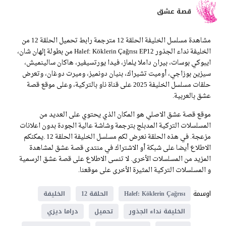
قصة عشق
مشاهدة مسلسل الخليفة الحلقة 12 مترجمة رابط تحميل الحلقة 12 من
الخليفة نداء الجذور Halef: Köklerin Çağrısı EP12 من بطولة إلهان شان،
ايبوكي بوسات، بيران داملا يلماز، فيدا يورتسيفير، هاكان سالينميش،
سيزين بوزاجي، أوميت تشيراك، بنيان دونميز، وميرت دوغان، وتعرض
حلقات مسلسل الخليفة 2025 على قناة ناو بالتركية، وعلى موقع قصة
عشق بالعربية.
موقع قصة عشق الاصلي هو المكان الذي يحتوي على العديد من
المسلسلات التركية المدبلج بترجمة وشاشة عالية الجودة بدون اعلانات
مزعجة. في هذه الحلقة نعرض لكم مسلسل الخليفة الحلقة 12 .يمكنكم
الاطلاع أيضا على شبكة أو الاشتراك في منتدى قصة عشق لمشاهدة
المزيد من المسلسلات الأخرى. لا تنسى الاطلاع على قصة عشق الرسمية
و المسلسلات التركية المثيرة الأخرى على موقعنا.
اوسمة
Halef: Köklerin Çağrısı
الحلقة 12
الخليفة
الخليفة نداء الجذور
تحميل
دراما ديزي