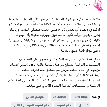
قصة عشق
مشاهدة مسلسل حلم اشرف الحلقة 23 الموسم الثاني الحلقة 10 مترجمة
رابط تحميل الحلقة 23 من حلم أشرف Eşref Rüya EP23 من بطولة شاتاي
اولسوي، ديميت أوزديمير، تانر روميلي، نجيب ميميلي، ليفنت اوزدليك،
بشرى ديفيلي، تولجا تكين، ماجد كوبر، جوركيم سفينديك، أوموت
كاراداغ، جيرين بندرلي اوغلو، شينار سافاس، وابرار كاراباكان، ايبرو نيل
آيدين، وتعرض حلقات حلم اشرف 2025 على قناة كانال دي بالتركية،
وعلى موقع قصة عشق بالعربية.
موقع قصة عشق الاصلي هو المكان الذي يحتوي على العديد من
المسلسلات التركية المدبلج بترجمة وشاشة عالية الجودة بدون اعلانات
مزعجة. في هذه الحلقة نعرض لكم مسلسل حلم اشرف الحلقة 23
.يمكنكم الاطلاع أيضا على شبكة أو الاشتراك في منتدى قصة عشق
لمشاهدة المزيد من المسلسلات الأخرى. لا تنسى الاطلاع على قصة عشق
الرسمية و المسلسلات التركية المثيرة الأخرى على موقعنا.
اوسمة
Eşref Rüya
الحلقة 23
الموسم الثاني
تحميل
حلم اشرف
حلم اشرف الموسم الثاني