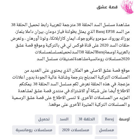
قصة عشق
مشاهدة مسلسل السد الحلقة 38 مترجمة للعربية رابط تحميل الحلقة 38
من السد Baraj EP38 الذي يمثل بطولتة فياز دومان، بيران داملا يلماز،
بوراك يوروك، سومرو يافروجوك، ايمان كازابلانكا، وتونا أورهان ، وتعرض
حلقات السد 2020 على قناة فوكس تي في بالتركية وموقع قصة عشق
بالعربية.اوسمةBarajالحلقة 38السدتحميلمسلسلمسلسلات
2020مسلسلات رومانسيةمشاهدةتصنيفات مسلسل السد
موقع قصة عشق الاصلي هو المكان الذي يحتوي على العديد من
المسلسلات التركية المدبلج بترجمة وشاشة عالية الجودة بدون اعلانات
مزعجة. في هذه الحلقة نعرض لكم مسلسل السد الحلقة 38 .يمكنكم
الاطلاع أيضا على شبكة أو الاشتراك في منتدى قصة عشق لمشاهدة
المزيد من المسلسلات الأخرى. لا تنسى الاطلاع على قصة عشق الرسمية
و المسلسلات التركية المثيرة الأخرى على موقعنا.
اوسمة
Baraj
الحلقة 38
السد
تحميل
مسلسل
مسلسلات 2020
مسلسلات رومانسية