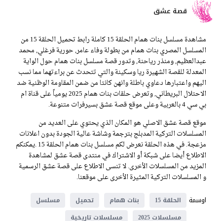
قصة عشق
مشاهدة مسلسل بنات همام الحلقة 15 كاملة رابط تحميل الحلقة 15 من
المسلسل المصري بنات همام من بطولة وفاء عامر, حورية فرغلي, محمد
عبدالعظيم, ومنذر رياحنة, وتدور قصة مسلسل بنات همام حول الواية
المعدلة للقصة الشهيرة ريا وسكينة والتي تتحدث عن براءتهما مما نسب
اليهم واعتبارها دعاوي باطلة وانهن كانتا من ضمن المقاومة الوظنية ضد
الاحتلال البريطاني, وتعرض حلقات بنات همام 2025 يومياً على قناة ام
بي سي 4 بالعربية وعلى موقع قصة عشق بسيرفرات متنوعة.
موقع قصة عشق الاصلي هو المكان الذي يحتوي على العديد من
المسلسلات التركية المدبلج بترجمة وشاشة عالية الجودة بدون اعلانات
مزعجة. في هذه الحلقة نعرض لكم مسلسل بنات همام الحلقة 15 .يمكنكم
الاطلاع أيضا على شبكة أو الاشتراك في منتدى قصة عشق لمشاهدة
المزيد من المسلسلات الأخرى. لا تنسى الاطلاع على قصة عشق الرسمية
و المسلسلات التركية المثيرة الأخرى على موقعنا.
اوسمة
الحلقة 15
بنات همام
تحميل
مسلسل
مسلسلات 2025
مسلسلات تاريخية