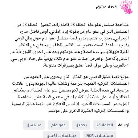
قصة عشق
مشاهدة مسلسل عفو عام الحلقة 28 كاملة رابط تحميل الحلقة 28 من
المسلسل العراقي عفو عام من بطولة إياد الطائي, أوس فاضل, سارة
البحراني, وصبا إبراهيم, وتدور قصة مسلسل عفو عام حول بطل قومي
يقوم بمساعدة المستضعفين ضد الظلم والطغيان يختفي عن الانظار
لفترة طويلة بأسباب غامضة وعند عودتهم يجد على احدى القبور ظناً من
الناس بأنه قتل, وتعرض حلقات عفو عام 2025 يومياً على قناة ام بي سي
4 بالعربية وعلى موقع قصة عشق بسيرفرات متنوعة.
موقع قصة عشق الاصلي هو المكان الذي يحتوي على العديد من
المسلسلات التركية المدبلج بترجمة وشاشة عالية الجودة بدون اعلانات
مزعجة. في هذه الحلقة نعرض لكم مسلسل عفو عام الحلقة 28 .يمكنكم
الاطلاع أيضا على شبكة أو الاشتراك في منتدى قصة عشق لمشاهدة
المزيد من المسلسلات الأخرى. لا تنسى الاطلاع على قصة عشق الرسمية
و المسلسلات التركية المثيرة الأخرى على موقعنا.
اوسمة
الحلقة 28
تحميل
عفو عام
مسلسل
مسلسلات 2025
مسلسلات اكشن