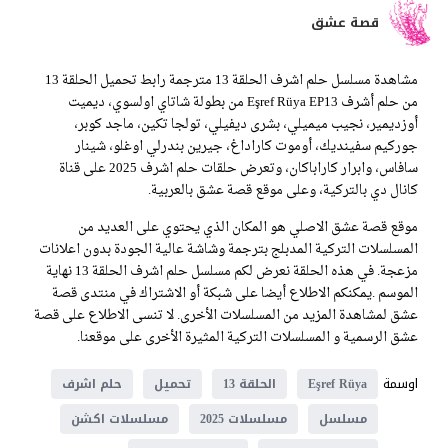
قصة عشق
مشاهدة مسلسل حلم اشرف الحلقة 13 مترجمة رابط تحميل الحلقة 13
من حلم أشرف Eşref Rüya EP13 من بطولة شاتاي اولسوي، ديميت
أوزديمير، نجيب ميميلي، بشرى ديفيلي، تولجا تكين، ماجد كوبر،
جوركيم سفينديك، أوموت كاراداغ، جيرين بندرلي اوغلو، شينار
سافاس، وابرار كاراباكان، وتعرض حلقات حلم اشرف 2025 على قناة
كانال دي بالتركية، وعلى موقع قصة عشق بالعربية.
موقع قصة عشق الاصلي هو المكان الذي يحتوي على العديد من
المسلسلات التركية المدبلج بترجمة وشاشة عالية الجودة بدون اعلانات
مزعجة. في هذه الحلقة نعرض لكم مسلسل حلم اشرف الحلقة 13 نهاية
الموسم .يمكنكم الاطلاع أيضا على شبكة أو الاشتراك في منتدى قصة
عشق لمشاهدة المزيد من المسلسلات الأخرى. لا تنسى الاطلاع على قصة
عشق الرسمية و المسلسلات التركية المثيرة الأخرى على موقعنا.
اوسمة
Eşref Rüya
الحلقة 13
تحميل
حلم اشرف
مسلسل
مسلسلات 2025
مسلسلات اكشن