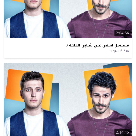
2:04:56
مسلسل
اسفي
على
شبابي
الحلقة
3
منذ 6 سنوات
2:14:45