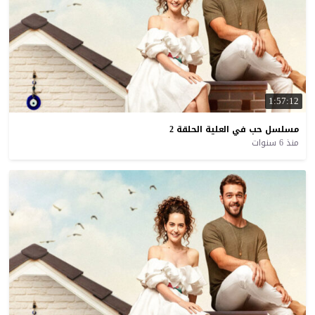
1:57:12
مسلسل
حب
في
العلية
الحلقة
2
منذ 6 سنوات