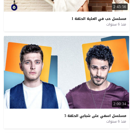
2:45:56
مسلسل
حب
في
العلية
الحلقة
1
منذ 6 سنوات
2:00:34
مسلسل
اسفي
على
شبابي
الحلقة
5
منذ 6 سنوات