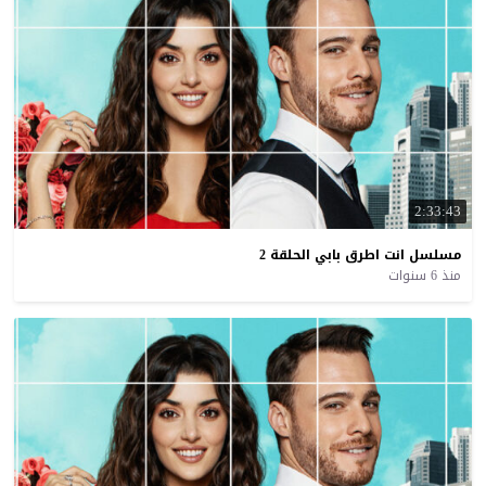
2:33:43
مسلسل
انت
اطرق
بابي
الحلقة
2
منذ 6 سنوات