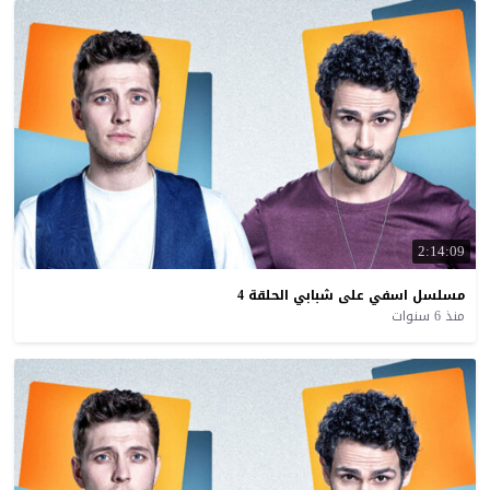
2:14:09
مسلسل
اسفي
على
شبابي
الحلقة
4
منذ 6 سنوات