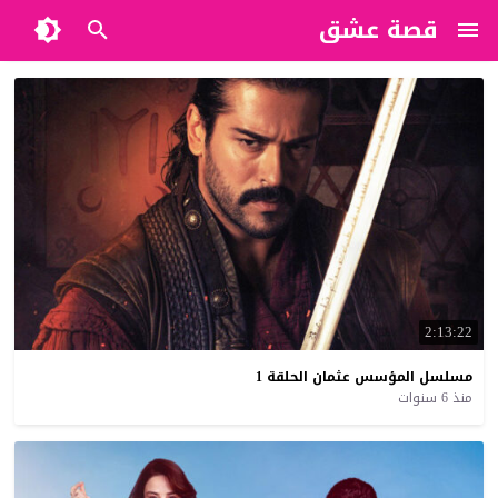
قصة عشق
2:13:22
مسلسل
المؤسس
عثمان
الحلقة
1
منذ 6 سنوات