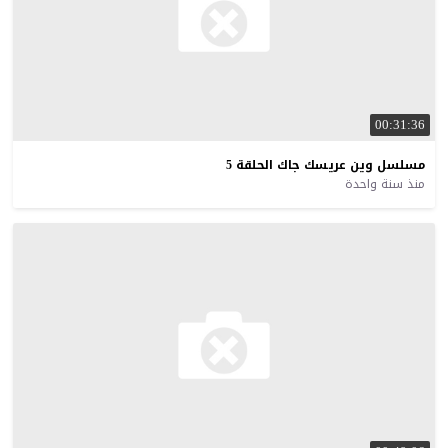
00:31:36
مسلسل
وين
عريسك
جاك
الحلقة
5
منذ سنة واحدة