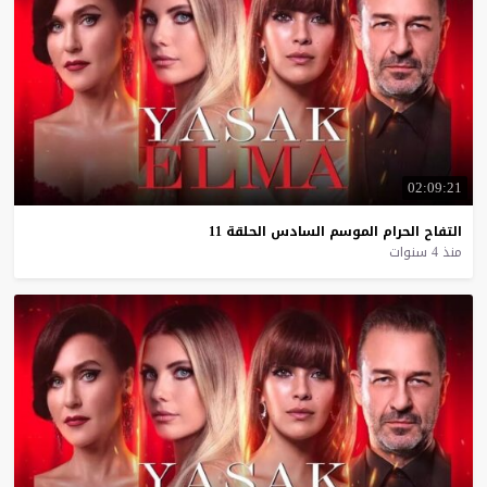
02:09:21
التفاح
الحرام
الموسم
السادس
الحلقة
11
منذ 4 سنوات