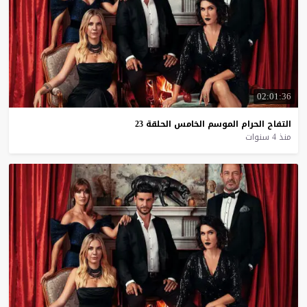
02:01:36
التفاح
الحرام
الموسم
الخامس
الحلقة
23
منذ 4 سنوات