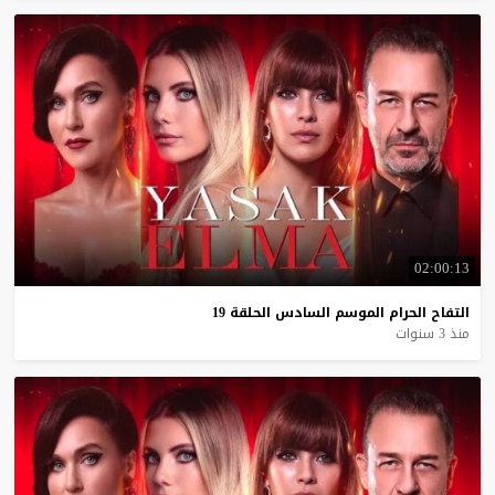
02:00:13
التفاح
الحرام
الموسم
السادس
الحلقة
19
منذ 3 سنوات