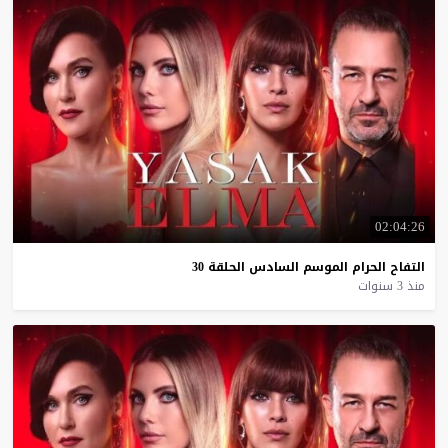
02:04:26
التفاح
الحرام
الموسم
السادس
الحلقة
30
منذ 3 سنوات