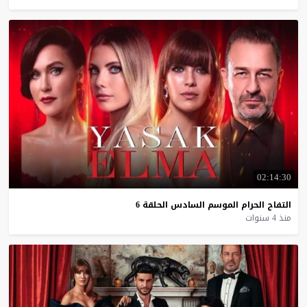
02:14:30
التفاح
الحرام
الموسم
السادس
الحلقة
6
منذ 4 سنوات