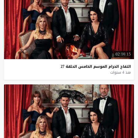
02:16:15
التفاح
الحرام
الموسم
الخامس
الحلقة
27
منذ 4 سنوات