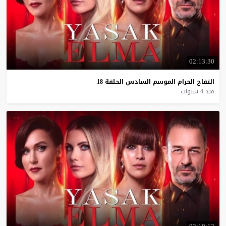
02:13:30
التفاح
الحرام
الموسم
السادس
الحلقة
18
منذ 4 سنوات