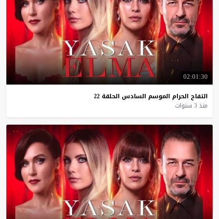
02:01:30
التفاح
الحرام
الموسم
السادس
الحلقة
22
منذ 3 سنوات