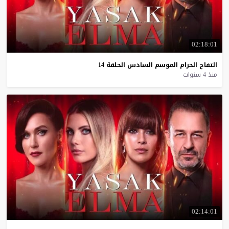
02:18:01
التفاح
الحرام
الموسم
السادس
الحلقة
14
منذ 4 سنوات
02:14:01