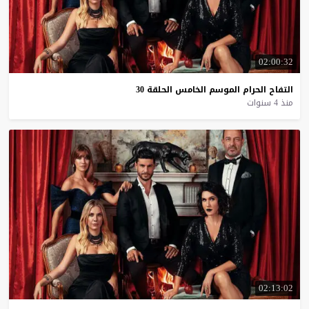
02:00:32
التفاح
الحرام
الموسم
الخامس
الحلقة
30
منذ 4 سنوات
02:13:02