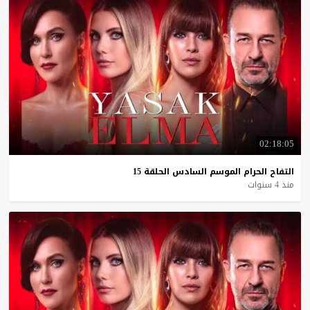
02:18:05
التفاح
الحرام
الموسم
السادس
الحلقة
15
منذ 4 سنوات