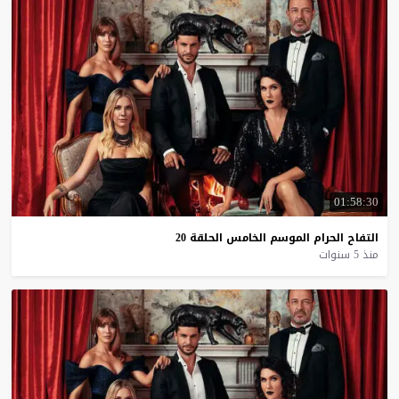
01:58:30
التفاح
الحرام
الموسم
الخامس
الحلقة
20
منذ 5 سنوات