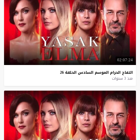
02:07:24
التفاح
الحرام
الموسم
السادس
الحلقة
26
منذ 3 سنوات