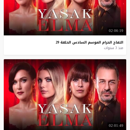
02:06:19
التفاح
الحرام
الموسم
السادس
الحلقة
29
منذ 3 سنوات
02:01:49