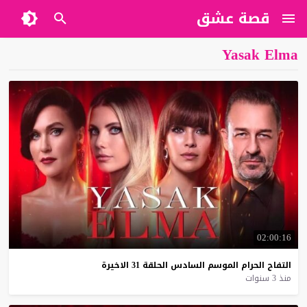
قصة عشق
Yasak Elma
02:00:16
التفاح
الحرام
الموسم
السادس
الحلقة
31
الاخيرة
منذ 3 سنوات