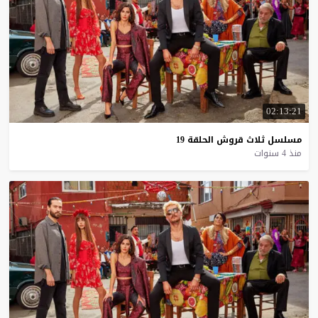
02:13:21
مسلسل
ثلاث
قروش
الحلقة
19
منذ 4 سنوات