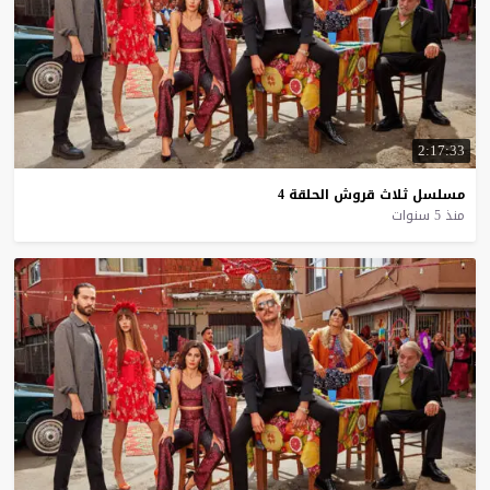
2:17:33
مسلسل
ثلاث
قروش
الحلقة
4
منذ 5 سنوات