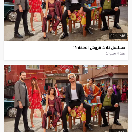
02:11:46
مسلسل
ثلاث
قروش
الحلقة
15
منذ 4 سنوات