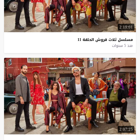
2:19:01
مسلسل
ثلاث
قروش
الحلقة
11
منذ 5 سنوات
2:07:25