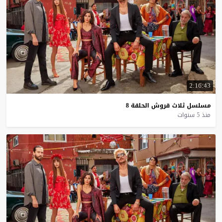
2:16:43
مسلسل
ثلاث
قروش
الحلقة
8
منذ 5 سنوات