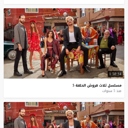
1:58:34
مسلسل
ثلاث
قروش
الحلقة
5
منذ 5 سنوات