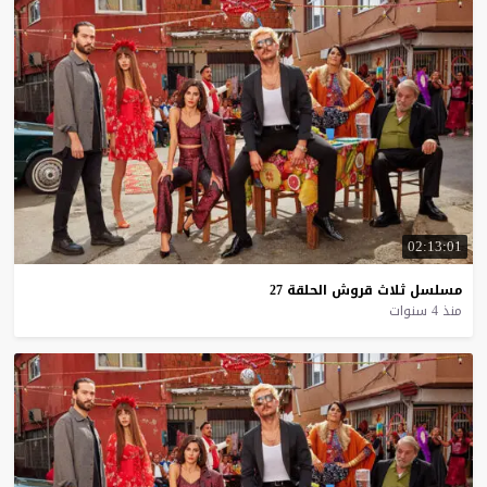
02:13:01
مسلسل
ثلاث
قروش
الحلقة
27
منذ 4 سنوات