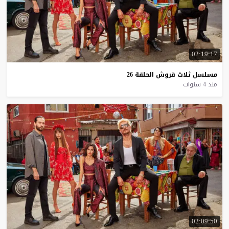
02:19:17
مسلسل
ثلاث
قروش
الحلقة
26
منذ 4 سنوات
02:09:50