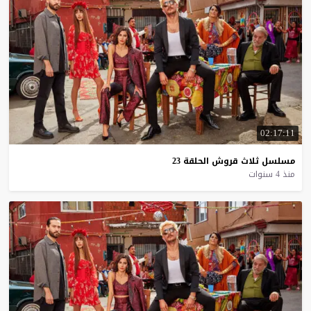
02:17:11
مسلسل
ثلاث
قروش
الحلقة
23
منذ 4 سنوات