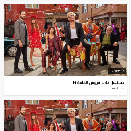
02:09:13
مسلسل
ثلاث
قروش
الحلقة
16
منذ 4 سنوات