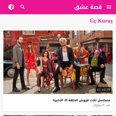
قصة عشق
Üç Kuruş
02:19:39
مسلسل
ثلاث
قروش
الحلقة
28
الاخيرة
منذ 4 سنوات