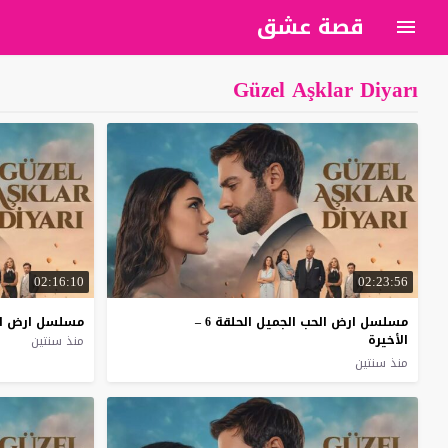
قصة عشق
Güzel Aşklar Diyarı
02:16:10
02:23:56
مسلسل ارض الحب الجميل الحلقة 6 –
مسلسل
ارض
ا
الأخيرة
منذ سنتين
منذ سنتين