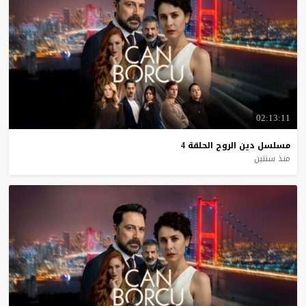
02:13:11
مسلسل
دين
الروح
الحلقة
4
منذ سنتين