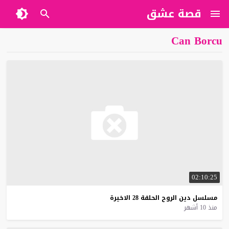
قصة عشق
Can Borcu
02:10:25
مسلسل
دين
الروح
الحلقة
28
الاخيرة
منذ 10 أشهر