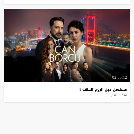
02:05:12
مسلسل
دين
الروح
الحلقة
1
منذ سنتين