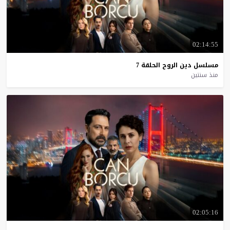
02:14:55
مسلسل
دين
الروح
الحلقة
7
منذ سنتين
02:05:16