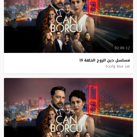
02:06:12
مسلسل
دين
الروح
الحلقة
18
منذ سنة واحدة