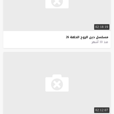
02:18:19
مسلسل
دين
الروح
الحلقة
26
منذ 10 أشهر
02:12:07