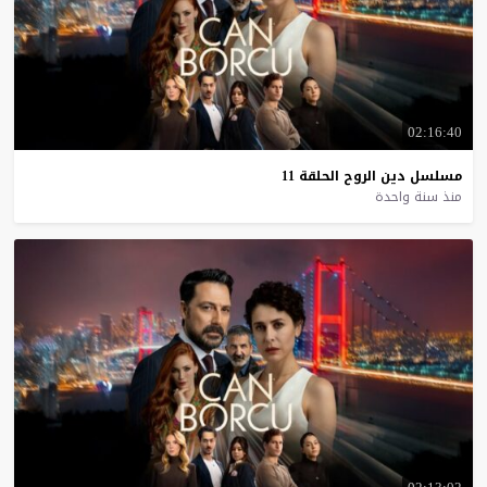
02:16:40
مسلسل
دين
الروح
الحلقة
11
منذ سنة واحدة