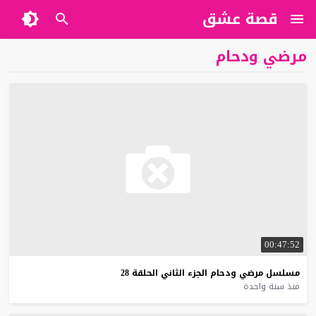
قصة عشق
مرضي ودحام
00:47:52
مسلسل
مرضي
ودحام
الجزء
الثاني
الحلقة
28
منذ سنة واحدة