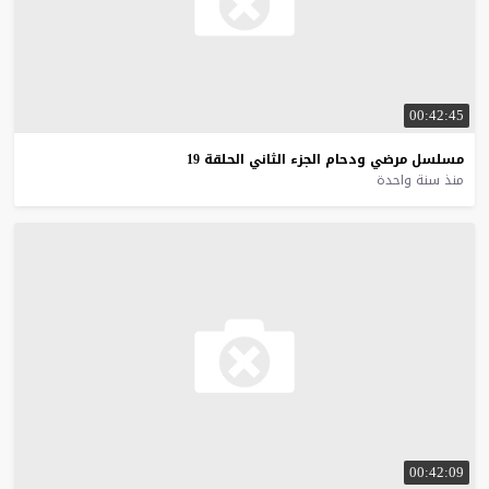
00:42:45
مسلسل
مرضي
ودحام
الجزء
الثاني
الحلقة
19
منذ سنة واحدة
00:42:09