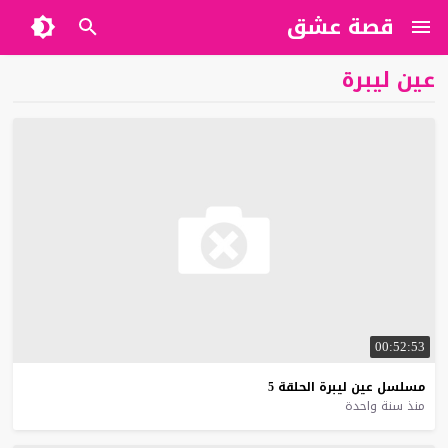
قصة عشق
عين ليبرة
00:52:53
مسلسل
عين
ليبرة
الحلقة
5
منذ سنة واحدة