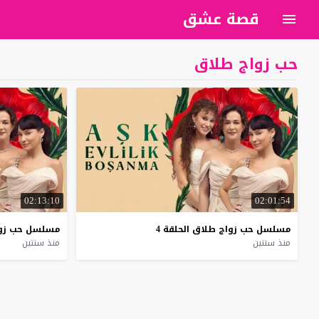
قصة عشق
حب زواج طلاق
02:13:10
02:01:54
مسلسل
حب
زواج
طلاق
الحلقة
4
مسلسل
حب
زو
منذ سنتين
منذ سنتين