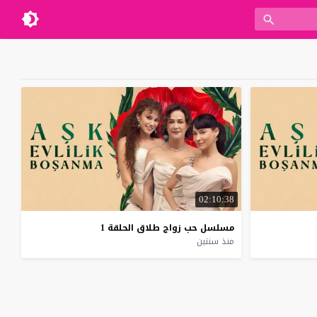
02:10:38
مسلسل
حب
زواج
طلاق
الحلقة
1
منذ سنتين