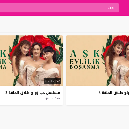
02:12:52
اج
طلاق
الحلقة
3
مسلسل
حب
زواج
طلاق
الحلقة
2
منذ سنتين