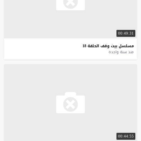
00:49:31
مسلسل
بيت
وقف
الحلقة
18
منذ سنة واحدة
00:44:55