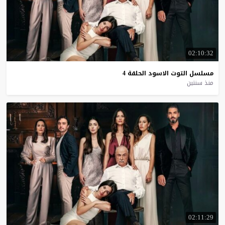
02:10:32
مسلسل
التوت
الاسود
الحلقة
4
منذ سنتين
02:11:29