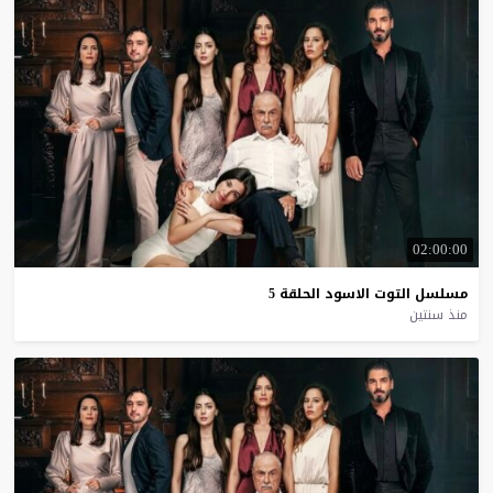
02:00:00
مسلسل
التوت
الاسود
الحلقة
5
منذ سنتين