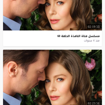
02:19:55
مسلسل
فتاة
النافذة
الحلقة
60
منذ 4 سنوات
02:23:51