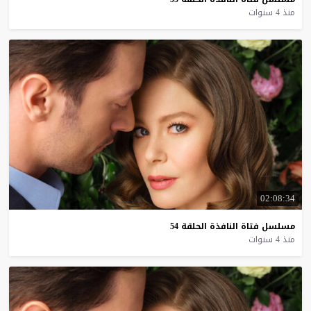
منذ 4 سنوات
02:08:34
مسلسل
فتاة
النافذة
الحلقة
54
منذ 4 سنوات