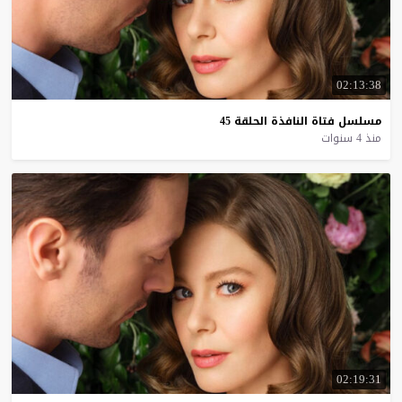
02:13:38
مسلسل
فتاة
النافذة
الحلقة
45
منذ 4 سنوات
02:19:31