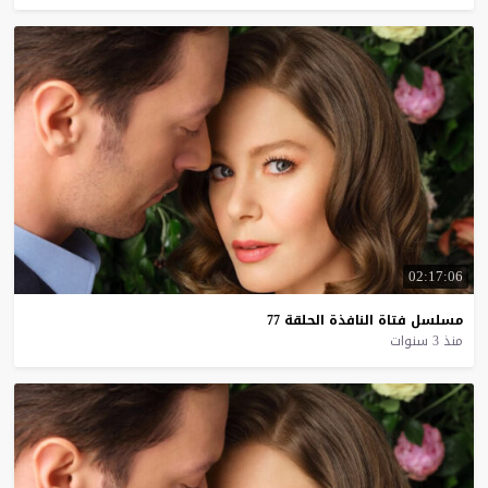
02:17:06
مسلسل
فتاة
النافذة
الحلقة
77
منذ 3 سنوات