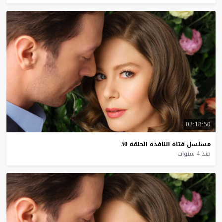
02:18:50
مسلسل
فتاة
النافذة
الحلقة
50
منذ 4 سنوات