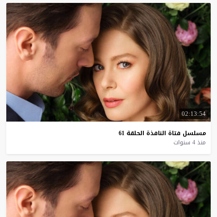
02:13:54
مسلسل
فتاة
النافذة
الحلقة
61
منذ 4 سنوات