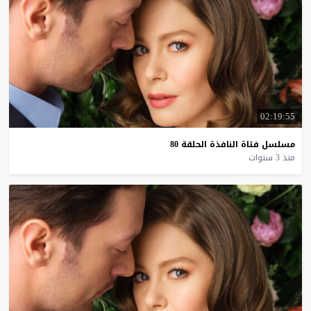
02:19:55
مسلسل
فتاة
النافذة
الحلقة
80
منذ 3 سنوات