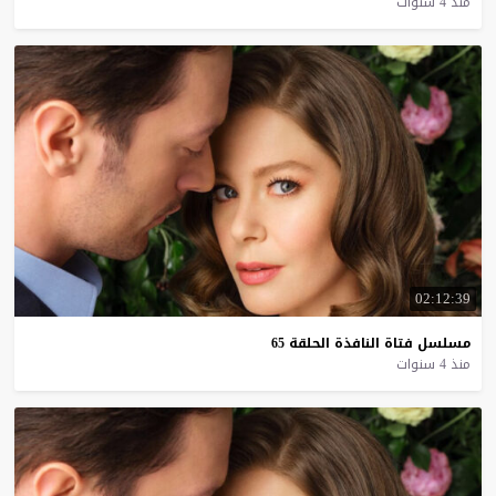
منذ 4 سنوات
02:12:39
مسلسل
فتاة
النافذة
الحلقة
65
منذ 4 سنوات