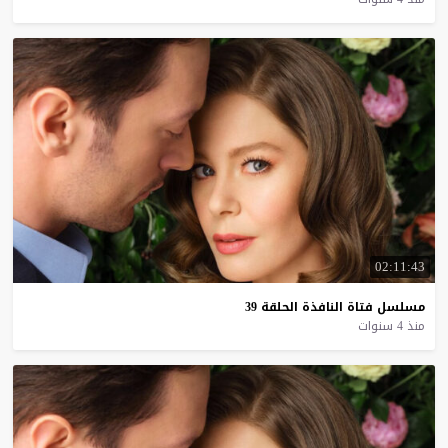
02:11:43
مسلسل
فتاة
النافذة
الحلقة
39
منذ 4 سنوات