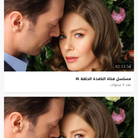
02:13:54
مسلسل
فتاة
النافذة
الحلقة
46
منذ 4 سنوات