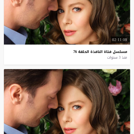
02:11:09
مسلسل
فتاة
النافذة
الحلقة
76
منذ 3 سنوات