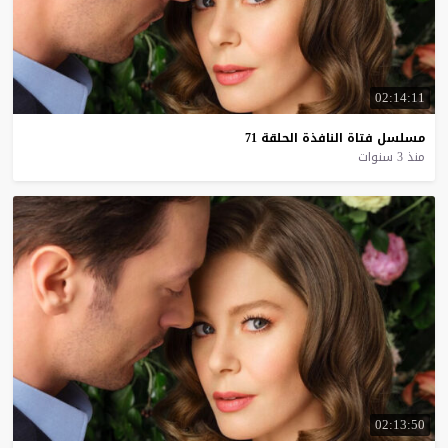
02:14:11
مسلسل
فتاة
النافذة
الحلقة
71
منذ 3 سنوات
02:13:50