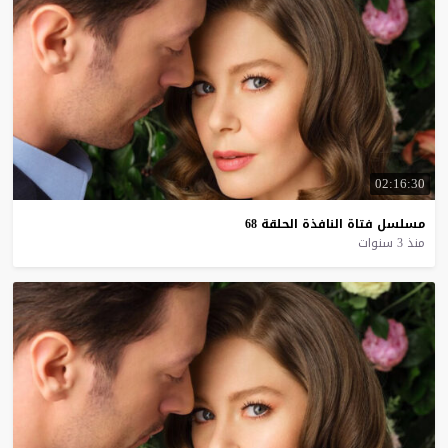
02:16:30
مسلسل
فتاة
النافذة
الحلقة
68
منذ 3 سنوات