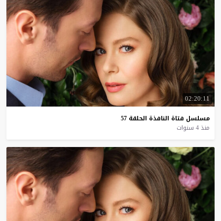
02:20:11
مسلسل
فتاة
النافذة
الحلقة
57
منذ 4 سنوات