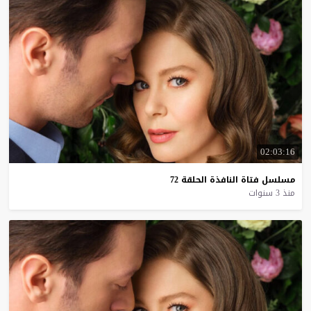
02:03:16
مسلسل
فتاة
النافذة
الحلقة
72
منذ 3 سنوات