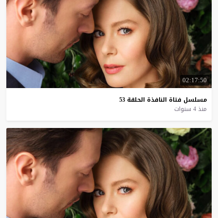
02:17:50
مسلسل
فتاة
النافذة
الحلقة
53
منذ 4 سنوات