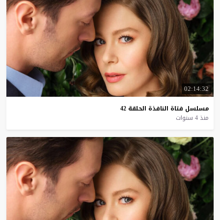
02:14:32
مسلسل
فتاة
النافذة
الحلقة
42
منذ 4 سنوات