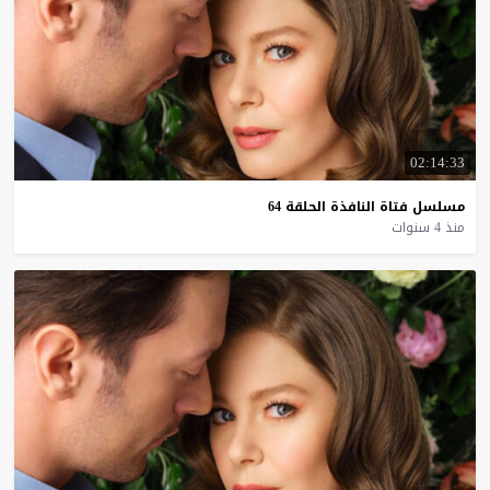
02:14:33
مسلسل
فتاة
النافذة
الحلقة
64
منذ 4 سنوات