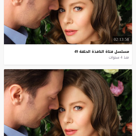
02:13:58
مسلسل
فتاة
النافذة
الحلقة
49
منذ 4 سنوات