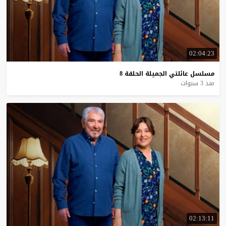
02:04:23
مسلسل
عائلتي
الجميلة
الحلقة
8
منذ 3 سنوات
02:13:11