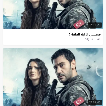
02:13:20
مسلسل
الراية
الحلقة
5
منذ 3 سنوات
02:09:46