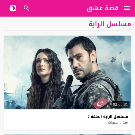
قصة عشق
مسلسل الراية
02:06:31
مسلسل
الراية
الحلقة
7
منذ 3 سنوات